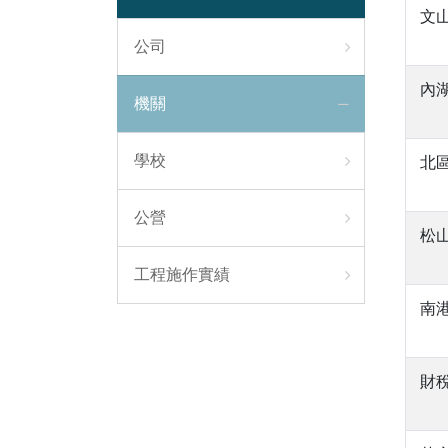
文
公司
內
機關
學校
北
公營
松
工程施作實績
南
財