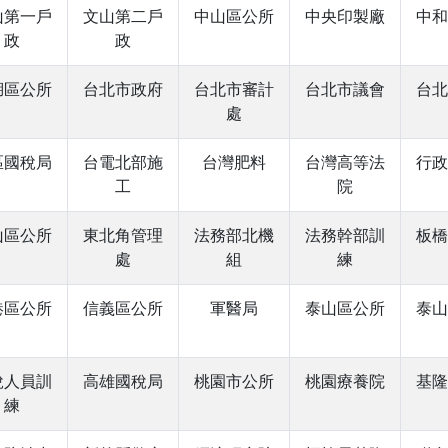
山第一戶
文山第二戶
中山區公所
中央印製廠
中和
政
政
湖區公所
台北市政府
台北市審計
台北市議會
台北
處
區國稅局
台電北部施
台灣肥料
台灣高等法
行政
工
院
山區公所
東北角管理
法務部北機
法務幹部訓
板橋
處
組
練
港區公所
信義區公所
軍醫局
泰山區公所
泰山
稅人員訓
高雄國稅局
桃園市公所
桃園療養院
基隆
練