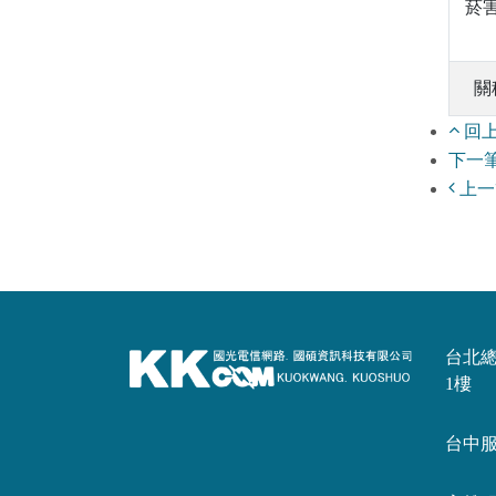
菸
關
回
下一
上一
台北總公
1樓
台中服務