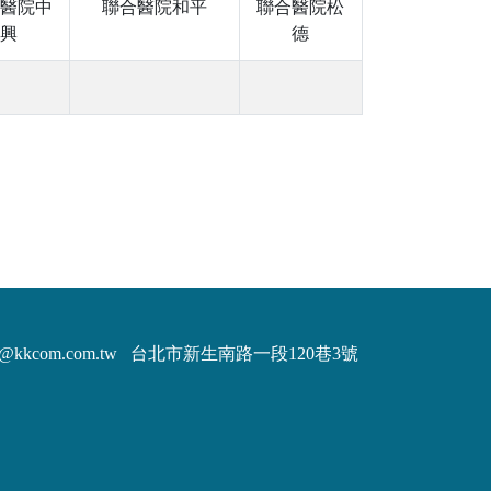
醫院中
聯合醫院和平
聯合醫院松
興
德
m@kkcom.com.tw
台北市新生南路一段120巷3號