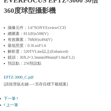
EVERFOCUS EPTZ-3000 30倍
360度球型攝影機
攝像元件：1/4”SONYExviewCCD
總圖素：811(H)x508(V)
有效圖素：768(H)x494(V)
最低照度：0.3LuxF1.6
解析度：520TVLine以上(Enhanced)
鏡頭：30X,f=3.3mmto99mm(F1.6toF3.2)
預設點：256預設點
EPTZ-3000_C.pdf
[請按滑鼠右鍵—>另存目標下載檔案]
下一筆
上一筆