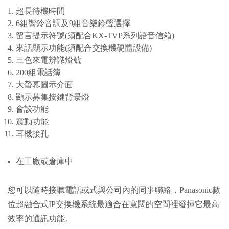
超長待機時間
6組響鈴音調及9組音樂鈴聲選擇
留言提示符號(須配合KX-TVP系列語音信箱)
來話顯示功能(須配合交換機硬體設備)
三色來電辨識燈號
200組電話簿
大螢幕圖示介面
顯示募集按鍵背景燈
會談功能
震動功能
耳機接孔
在工廠或倉庫中
您可以隨時接聽電話或式與公司內的同事聯絡，Panasonic數
位超融合式IP交換機系統最適合在寬闊的空間裡發揮它最高
效率的通訊功能。