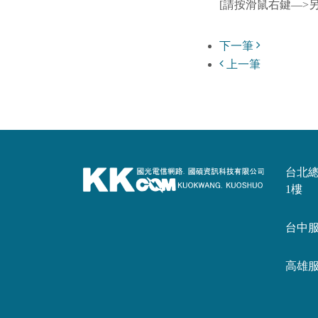
[請按滑鼠右鍵—>
下一筆
上一筆
台北總公
1樓
台中服務
高雄服務