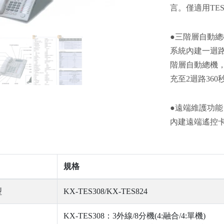
言。僅適用TES
●三階層自動總
系統內建一迴路
階層自動總機
充至2迴路360
●遠端維護功能
內建遠端遙控
規格
型
KX-TES308/KX-TES824
KX-TES308：3外線/8分機(4:融合/4:單機)