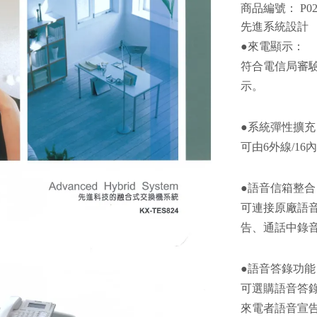
商品編號： P02
先進系統設計
●來電顯示：
符合電信局審驗
示。
●系統彈性擴充
可由6外線/16
●語音信箱整合
可連接原廠語音
告、通話中錄音
●語音答錄功能
可選購語音答錄
來電者語音宣