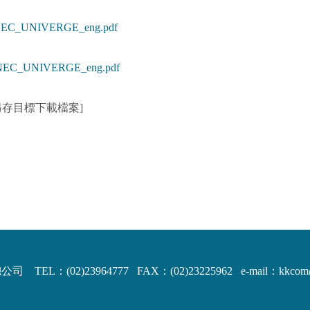
NEC_UNIVERGE_eng.pdf
_NEC_UNIVERGE_eng.pdf
另存目標下載檔案]
司 TEL：(02)23964777 FAX：(02)23225962
e-mail：kkco