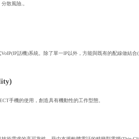
分散風險.。
x等各式VoIP(IP話機)系統。除了單一IP以外，方能與既有的配線做結
ty)
、DECT手機的使用，創造具有機動性的工作型態。
技術需求的高可靠性。藉由支援軟體電話的精簡型電腦(Thin Cl