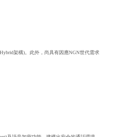
合(Hybrid架構)。此外，尚具有因應NGN世代需求
ient)及語音加密功能，建構出安全的通話環境。