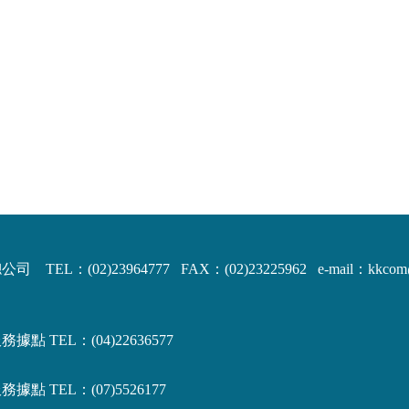
司 TEL：(02)23964777 FAX：(02)23225962
e-mail：kkco
據點 TEL：(04)22636577
據點 TEL：(07)5526177